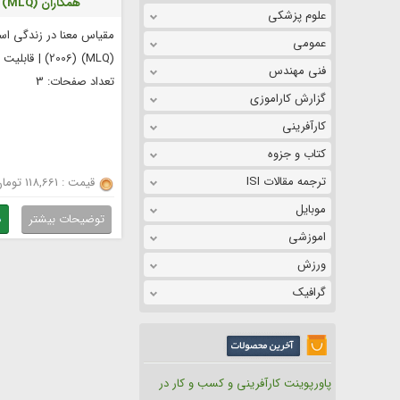
همکاران (MLQ) (2006)
علوم پزشکی
مقیاس معنا در زندگی اس
عمومی
(MLQ) (2006) | ق
فنی مهندس
تعداد صفحات: 3
گزارش کاراموزی
کارآفرینی
کتاب و جزوه
ترجمه مقالات ISI
قیمت : 118,661 تومان
موبایل
توضیحات بیشتر
د
اموزشی
ورزش
گرافیک
پاورپوینت کارآفرینی و کسب و کار در