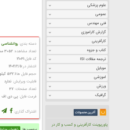
علوم پزشکی
عمومی
فنی مهندس
گزارش کاراموزی
کارآفرینی
دسته بندی:
روانشناسی و
کتاب و جزوه
تعداد مشاهده:
3052 مشاهده
کد فایل:
21041
ترجمه مقالات ISI
انتشار در:
۱۴۰۴/۲/۵
موبایل
حجم فایل ها:
532.1 کیلوبایت
اموزشی
قابلیت ویرایش:
ندارد
ورزش
تعداد صفحات:
47
گرافیک
فرمت فایل:
پی دی اف
اشتراک گذاری:
پاورپوینت کارآفرینی و کسب و کار در
برچسب ها:
راهنمای مداخل