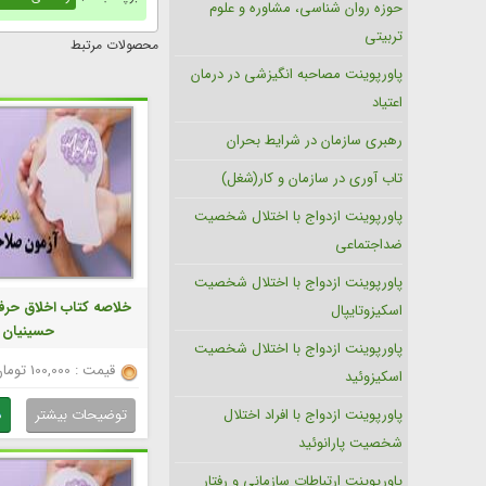
حوزه روان شناسی، مشاوره و علوم
تربیتی
محصولات مرتبط
پاورپوینت مصاحبه انگیزشی در درمان
اعتیاد
رهبری سازمان در شرایط بحران
تاب آوری در سازمان و کار(شغل)
پاورپوینت ازدواج با اختلال شخصیت
ضداجتماعی
پاورپوینت ازدواج با اختلال شخصیت
خلاصه کتاب اخلاق حرف
اسکیزوتایپال
حسینیان
پاورپوینت ازدواج با اختلال شخصیت
قیمت : 100,000 تومان
اسکیزوئید
توضیحات بیشتر
د
پاورپوینت ازدواج با افراد اختلال
شخصیت پارانوئید
پاورپوینت ارتباطات سازمانی و رفتار