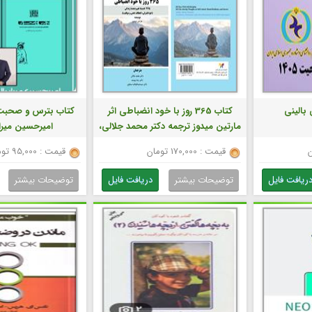
بالینی
کتاب 365 روز با خود انضباطی اثر
کتاب بترس و صحبت
مارتین میدوز ترجمه دکتر محمد جلالی،
امیرحسین میرا
دکتر رضا برومند، دکتر سید عبدالوهاب
قیمت : 170,000 تومان
قیمت : 95,000 تومان
سماوی(فایل پی دی اف)
ریافت فایل
توضیحات بیشتر
دریافت فایل
توضیحات بیشتر